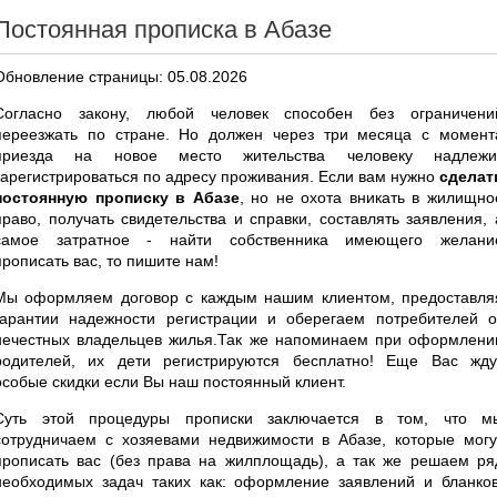
Постоянная прописка в Абазе
Обновление страницы: 05.08.2026
Согласно закону, любой человек способен без ограничени
переезжать по стране. Но должен через три месяца с момент
приезда на новое место жительства человеку надлежи
зарегистрироваться по адресу проживания. Если вам нужно
сделат
постоянную прописку в Абазе
, но не охота вникать в жилищно
право, получать свидетельства и справки, составлять заявления, 
самое затратное - найти собственника имеющего желани
прописать вас, то пишите нам!
Мы оформляем договор с каждым нашим клиентом, предоставля
гарантии надежности регистрации и оберегаем потребителей о
нечестных владельцев жилья.Так же напоминаем при оформлени
родителей, их дети регистрируются бесплатно! Еще Вас жду
особые скидки если Вы наш постоянный клиент.
Суть этой процедуры прописки заключается в том, что м
сотрудничаем с хозяевами недвижимости в Абазе, которые могу
прописать вас (без права на жилплощадь), а так же решаем ря
необходимых задач таких как: оформление заявлений и бланков