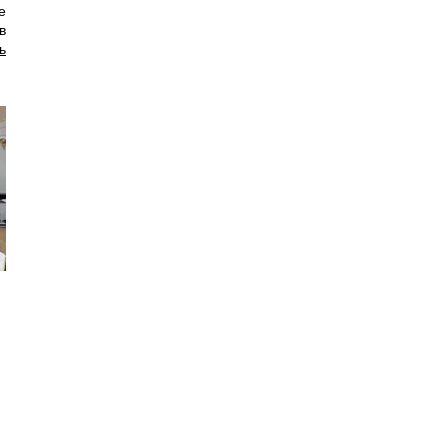
е
в
ь