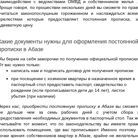
взаимодействие с ведомствами ОМВД и собственником жилья ..
Проще говоря, по прошествии нескольких дней вы сможете по прав
считаться законопослушным горожанином и наслаждаться всем
прелестями которые предоставляет постоянная прописка, з
адекватную цену.
Какие документы нужны для оформления постоянно
прописки в Абазе
Мы берем на себя заморочки по получению официальной прописки
От вас нужно только:
написать нам и подписать договор для получения прописки
при посещении с хозяином квартиры в назначенное время в
паспортный стол предоставить паспорт, свидетельство о
рождении (если прописываются дети до 14 лет), листок
убытия (при наличии)
Через нас,
приобрести постоянную прописку в Абазе
вы сможет
не дольше чем за семь рабочих дней с учетом сбора 
предоставления необходимых документов в паспортный стол. Так ж
учитывайте тот момент, что по законодательству вы имеете прав
использовать помещение, где вас прописывают. Именно поэтому 
точки зрения собственников квартир в Абазе, крайне не желательн